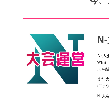
今、
N-
N-
大
WE
スや
また
に行
N-
大