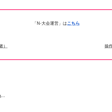
「N-大会運営」は
こちら
者）
操